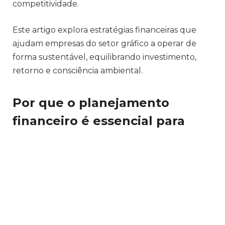
competitividade.
Este artigo explora estratégias financeiras que
ajudam empresas do setor gráfico a operar de
forma sustentável, equilibrando investimento,
retorno e consciência ambiental.
Por que o planejamento
financeiro é essencial para
negócios gráficos
sustentáveis?
Conforme Dalmi Fernandes Defanti Junior, um
planejamento financeiro estruturado permite às
empresas gráficas antecipar custos, controlar
despesas e otimizar recursos. Em um setor