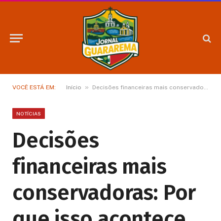
»
VOCÊ ESTÁ EM:
Início
Decisões financeiras mais conservadoras: Por que isso acontece nas empresas?
NOTÍCIAS
Decisões
financeiras mais
conservadoras: Por
que isso acontece