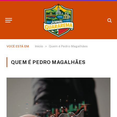
»
VOCÊ ESTÁ EM:
Início
Quem é Pedro Magalhães
QUEM É PEDRO MAGALHÃES