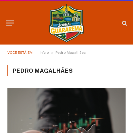
»
VOCÊ ESTÁ EM:
Início
Pedro Magalhães
PEDRO MAGALHÃES