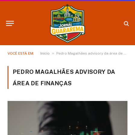
»
VOCÊ ESTÁ EM:
Início
Pedro Magalhães advisory da área de finanças
PEDRO MAGALHÃES ADVISORY DA
ÁREA DE FINANÇAS