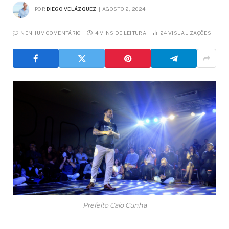
POR
DIEGO VELÁZQUEZ
AGOSTO 2, 2024
NENHUM COMENTÁRIO
4 MINS DE LEITURA
24
VISUALIZAÇÕES
Prefeito Caio Cunha