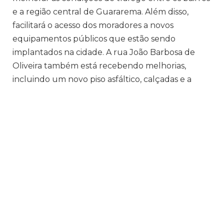
e a região central de Guararema. Além disso,
facilitará o acesso dos moradores a novos
equipamentos públicos que estão sendo
implantados na cidade. A rua João Barbosa de
Oliveira também está recebendo melhorias,
incluindo um novo piso asfáltico, calçadas e a
primeira ciclovia da cidade, com dois quilômetros
de extensão.
A segunda obra em destaque é a construção de
uma nova rua que ligará os bairros Nogueira e
Centro. Esta via, que está na fase final de
construção, deve ser entregue ainda este ano. A
nova rua conectará diretamente a rua 19 de
Setembro, no Centro, à rua Marcílio Leite, no
Nogueira, passando ao lado da área de lazer