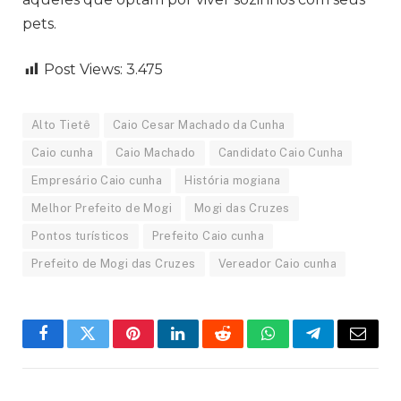
pets.
Post Views:
3.475
Alto Tietê
Caio Cesar Machado da Cunha
Caio cunha
Caio Machado
Candidato Caio Cunha
Empresário Caio cunha
História mogiana
Melhor Prefeito de Mogi
Mogi das Cruzes
Pontos turísticos
Prefeito Caio cunha
Prefeito de Mogi das Cruzes
Vereador Caio cunha
Facebook
Twitter
Pinterest
LinkedIn
Reddit
WhatsApp
Telegram
Email