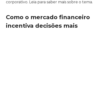
corporativo. Leia para saber mais sobre o tema.
Como o mercado financeiro
incentiva decisões mais
conservadoras?
O mercado financeiro incentiva decisões mais
conservadoras ao elevar o custo do capital e
tornar o acesso a crédito mais restrito, o que
reduz a margem de manobra das empresas.
Conforme observa Pedro Daniel Magalhães, esse
ambiente exige maior rigor na avaliação de riscos,
já que erros passam a ter impactos mais
significativos.
Nesse sentido, empresas passam a priorizar a