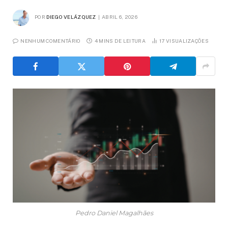
POR
DIEGO VELÁZQUEZ
ABRIL 6, 2026
NENHUM COMENTÁRIO
4 MINS DE LEITURA
17
VISUALIZAÇÕES
Pedro Daniel Magalhães