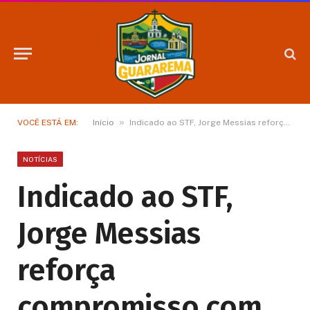
»
VOCÊ ESTÁ EM:
Início
Indicado ao STF, Jorge Messias reforça compromisso com imparcialidade e separação dos Poderes em carta ao Senado
NOTÍCIAS
Indicado ao STF,
Jorge Messias
reforça
compromisso com