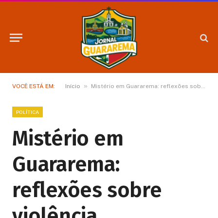
»
VOCÊ ESTÁ EM:
Início
Mistério em Guararema: reflexões sobre violência doméstica, relações e sinais ignorados
POLÍTICA
Mistério em
Guararema:
reflexões sobre
violência