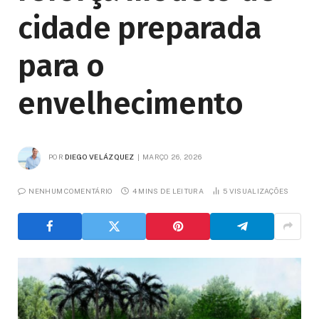
cidade preparada
para o
envelhecimento
POR
DIEGO VELÁZQUEZ
MARÇO 26, 2026
NENHUM COMENTÁRIO
4 MINS DE LEITURA
5
VISUALIZAÇÕES