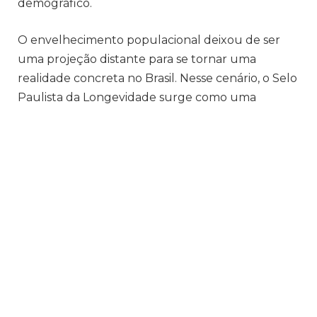
demográfico.
O envelhecimento populacional deixou de ser
uma projeção distante para se tornar uma
realidade concreta no Brasil. Nesse cenário, o Selo
Paulista da Longevidade surge como uma
ferramenta que vai além do reconhecimento
simbólico. Ele funciona como um indicador de
compromisso com políticas públicas voltadas à
qualidade de vida da população idosa,
estimulando ações integradas nas áreas de saúde,
mobilidade, assistência social e inclusão.
A conquista de Guararema não ocorre por acaso.
Trata-se de um município que vem investindo
consistentemente em iniciativas que favorecem o
envelhecimento ativo. Isso inclui programas de