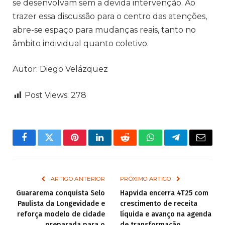
se desenvolvam sem a devida intervenção. Ao
trazer essa discussão para o centro das atenções,
abre-se espaço para mudanças reais, tanto no
âmbito individual quanto coletivo.
Autor: Diego Velázquez
Post Views:
278
Facebook
Twitter
Pinterest
LinkedIn
Reddit
WhatsApp
Telegram
Email
ARTIGO ANTERIOR
PRÓXIMO ARTIGO
Guararema conquista Selo
Hapvida encerra 4T25 com
Paulista da Longevidade e
crescimento de receita
reforça modelo de cidade
líquida e avanço na agenda
preparada para o
de transformação