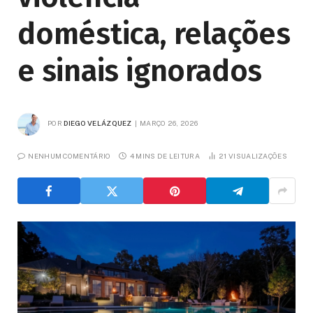
doméstica, relações
e sinais ignorados
POR
DIEGO VELÁZQUEZ
MARÇO 26, 2026
NENHUM COMENTÁRIO
4 MINS DE LEITURA
21
VISUALIZAÇÕES