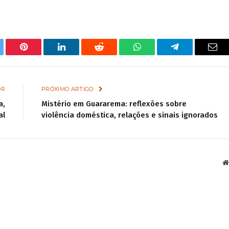
tter
Pinterest
LinkedIn
Reddit
WhatsApp
Telegram
Ema
OR
PRÓXIMO ARTIGO
a,
Mistério em Guararema: reflexões sobre
al
violência doméstica, relações e sinais ignorados