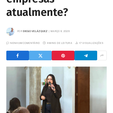
atualmente?
POR
DIEGO VELÁZQUEZ
MARÇO 9, 2026
NENHUM COMENTÁRIO
4 MINS DE LEITURA
17
VISUALIZAÇÕES