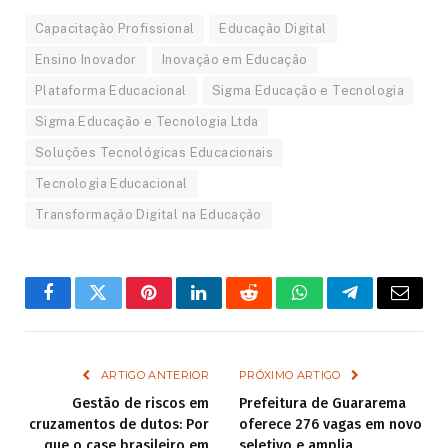
Capacitação Profissional
Educação Digital
Ensino Inovador
Inovação em Educação
Plataforma Educacional
Sigma Educação e Tecnologia
Sigma Educação e Tecnologia Ltda
Soluções Tecnológicas Educacionais
Tecnologia Educacional
Transformação Digital na Educação
Facebook
Twitter
Pinterest
LinkedIn
Reddit
WhatsApp
Telegram
Email
ARTIGO ANTERIOR
PRÓXIMO ARTIGO
Gestão de riscos em
Prefeitura de Guararema
cruzamentos de dutos: Por
oferece 276 vagas em novo
que o case brasileiro em
seletivo e amplia