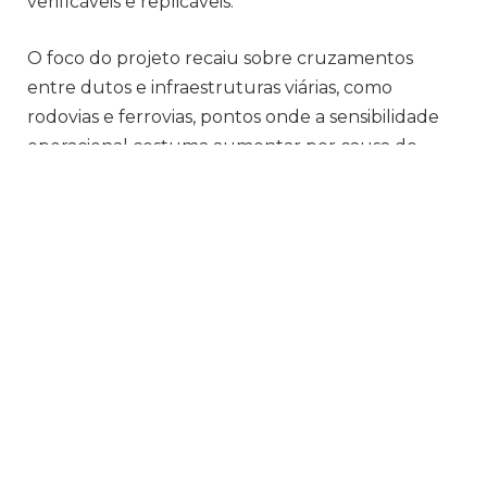
verificáveis e replicáveis.
O foco do projeto recaiu sobre cruzamentos
entre dutos e infraestruturas viárias, como
rodovias e ferrovias, pontos onde a sensibilidade
operacional costuma aumentar por causa do
fluxo de pessoas, máquinas e obras no entorno.
Nesse contexto, o case passou a ser citado
porque enfrentou um risco frequente, a
interferência externa, com uma lógica de
governança que organiza dados, prioriza ações e
reduz subjetividade na alocação de recursos.
Por que cruzamentos viários
concentram risco e elevam a
exposição