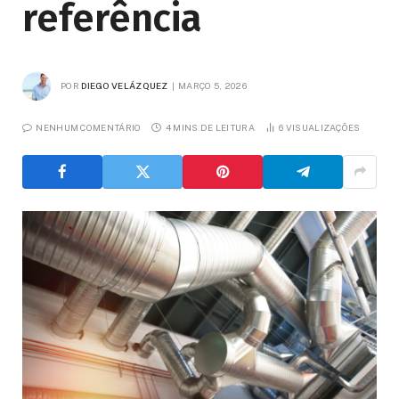
referência
POR
DIEGO VELÁZQUEZ
MARÇO 5, 2026
NENHUM COMENTÁRIO
4 MINS DE LEITURA
6
VISUALIZAÇÕES