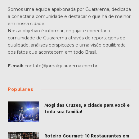
Natal e Divulga
Programação do
Evento
POR
DIEGO VELÁZQUEZ
DEZEMBRO 6, 2022
NENHUM COMENTÁRIO
2 MINS DE LEITURA
6
VISUALIZAÇÕES