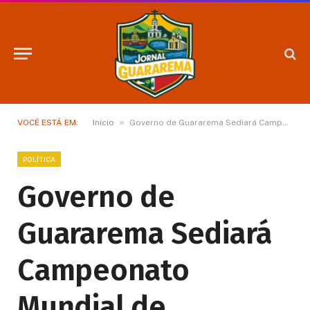
»
VOCÊ ESTÁ EM:
Início
Governo de Guararema Sediará Campeonato Mundial de Levantamento de Peso
POLÍTICA
Governo de
Guararema Sediará
Campeonato
Mundial de