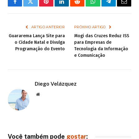
Facebook
Twitter
Pinterest
LinkedIn
Reddit
WhatsApp
Telegram
Email
ARTIGO ANTERIOR
PRÓXIMO ARTIGO
Guararema Lança Site para
Mogi das Cruzes Reduz ISS
o Cidade Natal e Divulga
para Empresas de
Programação do Evento
Tecnologia da Informação
e Comunicação
Diego Velázquez
Website
Você também pode
gostar
: