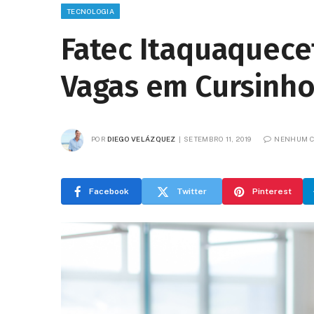
TECNOLOGIA
Fatec Itaquaquece
Vagas em Cursinho
POR
DIEGO VELÁZQUEZ
SETEMBRO 11, 2019
NENHUM C
Facebook
Twitter
Pinterest