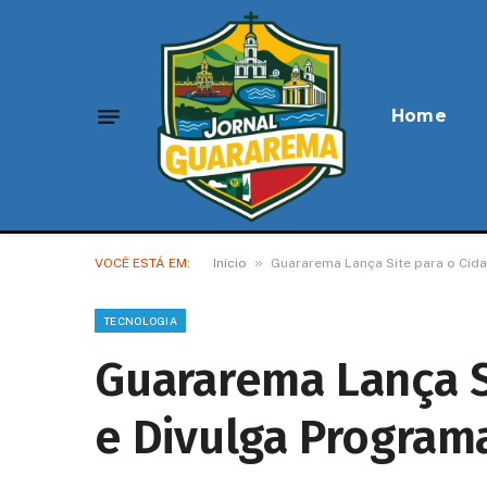
Home
»
VOCÊ ESTÁ EM:
Início
Guararema Lança Site para o Cid
TECNOLOGIA
Guararema Lança S
e Divulga Program