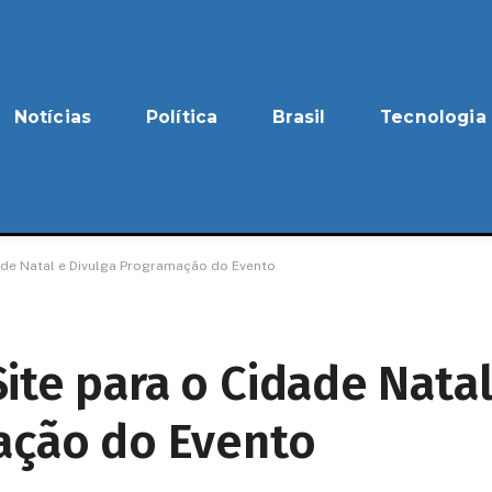
Notícias
Política
Brasil
Tecnologia
ade Natal e Divulga Programação do Evento
ite para o Cidade Nata
ação do Evento