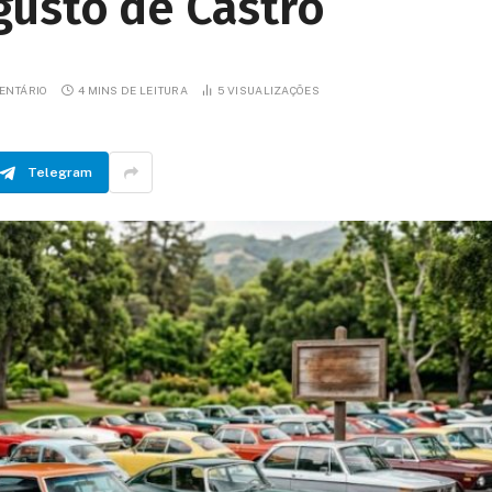
usto de Castro
ENTÁRIO
4 MINS DE LEITURA
5
VISUALIZAÇÕES
Telegram