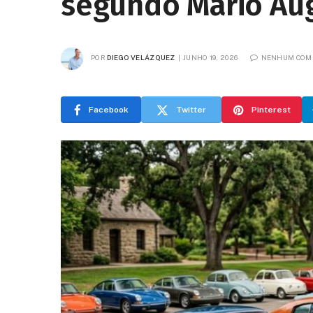
segundo Mário Aug
POR
DIEGO VELÁZQUEZ
JUNHO 19, 2026
NENHUM COM
Facebook
Twitter
Pinterest