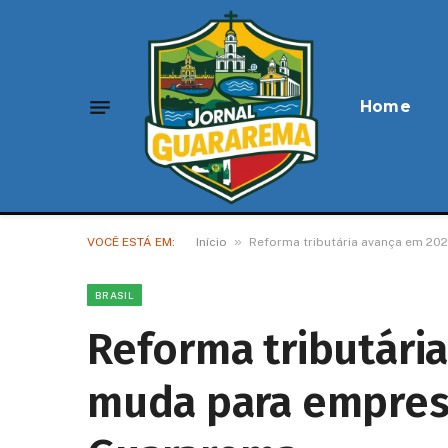
Home
»
VOCÊ ESTÁ EM:
Início
Reforma tributária avança em 20
BRASIL
Reforma tributári
muda para empres