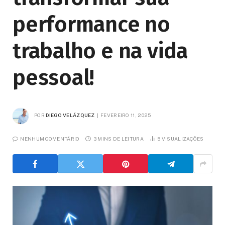
performance no
trabalho e na vida
pessoal!
POR
DIEGO VELÁZQUEZ
FEVEREIRO 11, 2025
NENHUM COMENTÁRIO
3 MINS DE LEITURA
5
VISUALIZAÇÕES