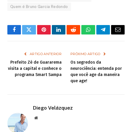
Quem é Bruno Garcia Redondo
Facebook
Twitter
Pinterest
LinkedIn
Reddit
WhatsApp
Telegram
Email
ARTIGO ANTERIOR
PRÓXIMO ARTIGO
Prefeito Zé de Guararema
Os segredos da
visita a capital e conhece o
neurociência: entenda por
programa Smart Sampa
que você age da maneira
que age!
Diego Velázquez
Website