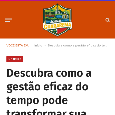
»
VOCÊ ESTÁ EM:
Início
Descubra como a gestão eficaz do tempo pode transformar sua performance no trabalho e na vida pessoal!
NOTÍCIAS
Descubra como a
gestão eficaz do
tempo pode
transformar sua