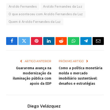
Aroldo Fernandes
Aroldo Fernandes da Luz
O que aconteceu com Aroldo Fernandes da Luz
Quem é Aroldo Fernandes da Luz
Facebook
Twitter
Pinterest
LinkedIn
Reddit
WhatsApp
Telegram
Email
ARTIGO ANTERIOR
PRÓXIMO ARTIGO
Guararema avança na
Como a política monetária
modernização da
molda o mercado
iluminação pública com
imobiliário sustentável:
apoio da EDP
desafios e estratégias
Diego Velázquez