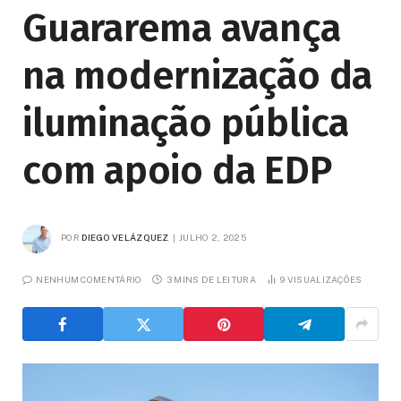
Guararema avança
na modernização da
iluminação pública
com apoio da EDP
POR
DIEGO VELÁZQUEZ
JULHO 2, 2025
NENHUM COMENTÁRIO
3 MINS DE LEITURA
9
VISUALIZAÇÕES