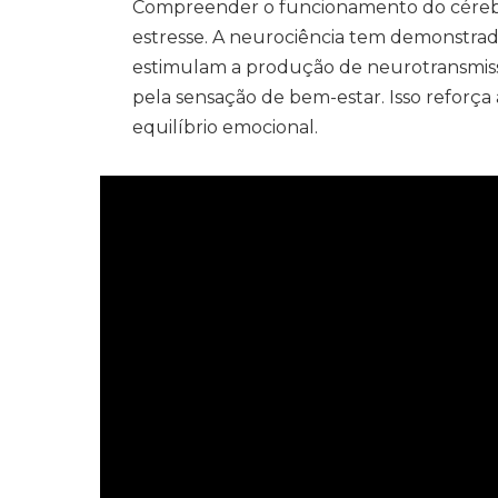
Compreender o funcionamento do cérebr
estresse. A neurociência tem demonstrado
estimulam a produção de neurotransmiss
pela sensação de bem-estar. Isso reforça
equilíbrio emocional.