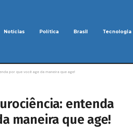
Notícias
Política
Brasil
Tecnologia
tenda por que você age da maneira que age!
urociência: entenda
da maneira que age!