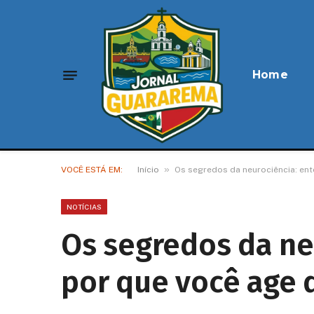
Home
»
VOCÊ ESTÁ EM:
Início
Os segredos da neurociência: en
NOTÍCIAS
Os segredos da ne
por que você age 