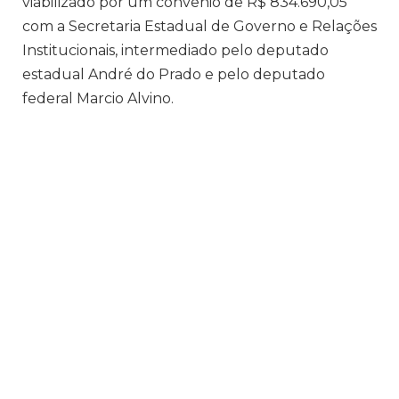
viabilizado por um convênio de R$ 834.690,05
com a Secretaria Estadual de Governo e Relações
Institucionais, intermediado pelo deputado
estadual André do Prado e pelo deputado
federal Marcio Alvino.
A partir de segunda-feira, 10 de junho, o Espaço
Multiuso Parateí, localizado na Avenida Parateí,
365, estará aberto ao público com diversas
atividades esportivas gratuitas. As inscrições para
essas atividades já estão abertas, oferecendo uma
oportunidade para a comunidade se engajar em
práticas saudáveis e recreativas.
A cerimônia de inauguração foi organizada pela
Prefeitura Municipal, com a participação das
secretarias de Esportes e Lazer e de Cultura e