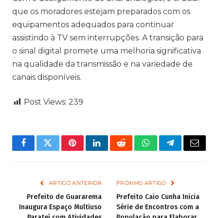
que os moradores estejam preparados com os
equipamentos adequados para continuar
assistindo à TV sem interrupções. A transição para
o sinal digital promete uma melhoria significativa
na qualidade da transmissão e na variedade de
canais disponíveis.
Post Views:
239
Facebook
Twitter
Pinterest
LinkedIn
Reddit
WhatsApp
Telegram
Email
ARTIGO ANTERIOR
PRÓXIMO ARTIGO
Prefeito de Guararema
Prefeito Caio Cunha Inicia
Inaugura Espaço Multiuso
Série de Encontros com a
Parateí com Atividades
População para Elaborar