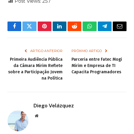
Post Views:
257
Facebook
Twitter
Pinterest
LinkedIn
Reddit
WhatsApp
Telegram
Email
ARTIGO ANTERIOR
PRÓXIMO ARTIGO
Primeira Audiência Pública
Parceria entre Fatec Mogi
da Câmara Mirim Reflete
Mirim e Empresa de TI
sobre a Participação Jovem
Capacita Programadores
na Política
Diego Velázquez
Website