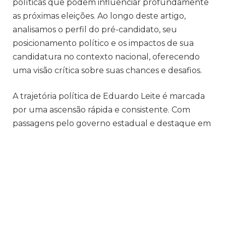
políticas que podem influenciar profundamente
as próximas eleições. Ao longo deste artigo,
analisamos o perfil do pré-candidato, seu
posicionamento político e os impactos de sua
candidatura no contexto nacional, oferecendo
uma visão crítica sobre suas chances e desafios.
A trajetória política de Eduardo Leite é marcada
por uma ascensão rápida e consistente. Com
passagens pelo governo estadual e destaque em
políticas de modernização administrativa, Leite
construiu uma imagem de gestor eficiente,
centrado em resultados e pragmatismo. Essa
reputação de competência administrativa é um
dos pilares que sustentam sua pré-candidatura,
oferecendo ao eleitorado uma narrativa de
renovação e compromisso com a eficiência