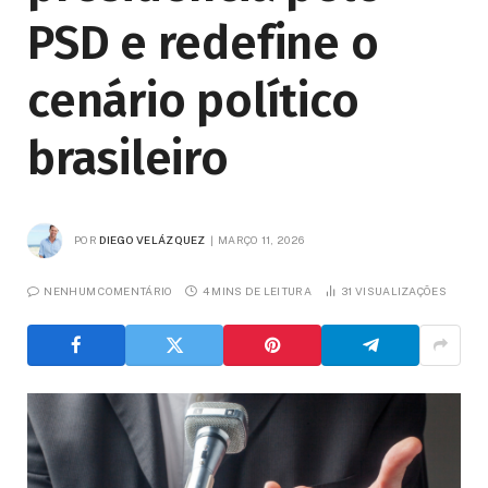
PSD e redefine o
cenário político
brasileiro
POR
DIEGO VELÁZQUEZ
MARÇO 11, 2026
NENHUM COMENTÁRIO
4 MINS DE LEITURA
31
VISUALIZAÇÕES