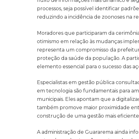
fluxo de informações mais dinâmico e seg
processos, seja possível identificar padrõ
reduzindo a incidência de zoonoses na re
Moradores que participaram da cerimôni
otimismo em relação às mudanças implem
representa um compromisso da prefeitur
proteção da saúde da população. A part
elemento essencial para o sucesso das a
Especialistas em gestão pública consult
em tecnologia são fundamentais para amp
municipais. Eles apontam que a digitalizaç
também promove maior proximidade entre
construção de uma gestão mais eficiente e
A administração de Guararema ainda inf