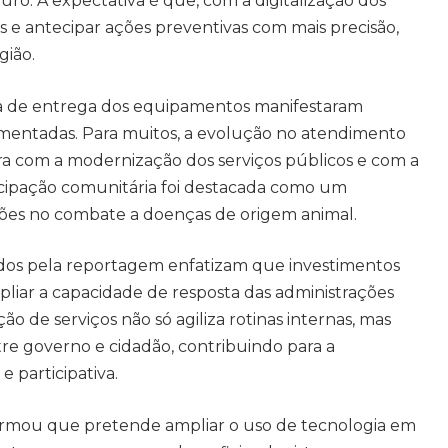
uro. A expectativa é que, com a digitalização dos
es e antecipar ações preventivas com mais precisão,
gião.
a de entrega dos equipamentos manifestaram
entadas. Para muitos, a evolução no atendimento
a com a modernização dos serviços públicos e com a
icipação comunitária foi destacada como um
ções no combate a doenças de origem animal.
ados pela reportagem enfatizam que investimentos
liar a capacidade de resposta das administrações
ão de serviços não só agiliza rotinas internas, mas
 governo e cidadão, contribuindo para a
 participativa.
ormou que pretende ampliar o uso de tecnologia em