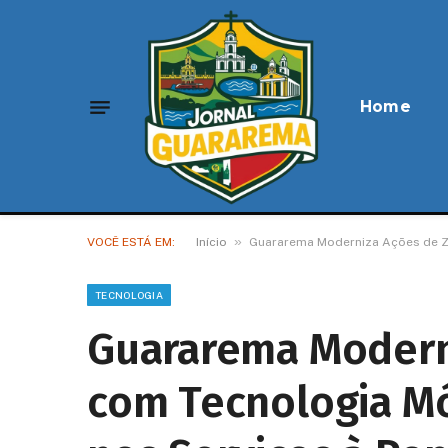
Home
»
VOCÊ ESTÁ EM:
Início
Guararema Moderniza Ações de Z
TECNOLOGIA
Guararema Modern
com Tecnologia Mó