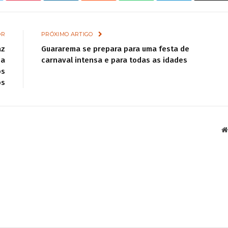
OR
PRÓXIMO ARTIGO
az
Guararema se prepara para uma festa de
 a
carnaval intensa e para todas as idades
os
os