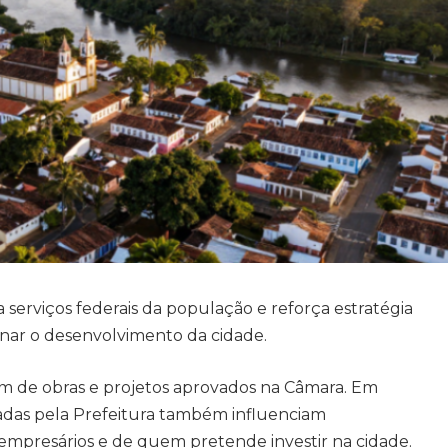
serviços federais da população e reforça estratégia
onar o desenvolvimento da cidade.
lém de obras e projetos aprovados na Câmara. Em
adas pela Prefeitura também influenciam
 empresários e de quem pretende investir na cidade.