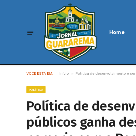
Home
»
VOCÊ ESTÁ EM:
Início
Política de desenvolvimento e se
POLÍTICA
Política de desenv
públicos ganha d