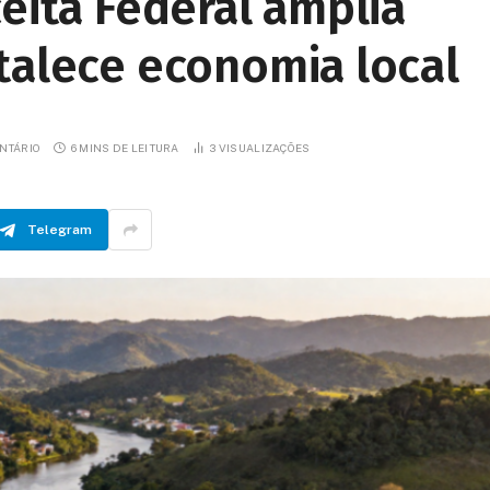
eita Federal amplia
talece economia local
NTÁRIO
6 MINS DE LEITURA
3
VISUALIZAÇÕES
Telegram