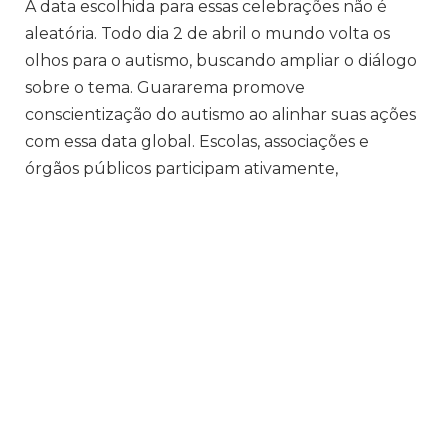
A data escolhida para essas celebrações não é
aleatória. Todo dia 2 de abril o mundo volta os
olhos para o autismo, buscando ampliar o diálogo
sobre o tema. Guararema promove
conscientização do autismo ao alinhar suas ações
com essa data global. Escolas, associações e
órgãos públicos participam ativamente,
oferecendo palestras e oficinas que desmistificam
o transtorno. Essas atividades ajudam a quebrar
preconceitos e a construir uma sociedade mais
empática. O impacto local reflete um esforço
contínuo para melhorar a qualidade de vida das
pessoas autistas.
Um dos destaques das celebrações em
Guararema é o envolvimento da comunidade.
Famílias, educadores e moradores se unem para