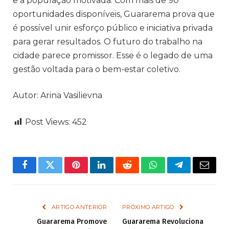
e a população motivada. Com mais de 90
oportunidades disponíveis, Guararema prova que
é possível unir esforço público e iniciativa privada
para gerar resultados. O futuro do trabalho na
cidade parece promissor. Esse é o legado de uma
gestão voltada para o bem-estar coletivo.
Autor: Arina Vasilievna
Post Views:
452
Facebook
Twitter
Pinterest
LinkedIn
Reddit
WhatsApp
Telegram
Email
ARTIGO ANTERIOR
PRÓXIMO ARTIGO
Guararema Promove
Guararema Revoluciona