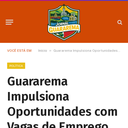
»
VOCÊ ESTÁ EM:
Início
Guararema Impulsiona Oportunidades com Vagas de Emprego no SAT
POLÍTICA
Guararema
Impulsiona
Oportunidades com
Vagas de Emprego