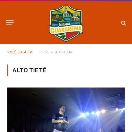
»
VOCÊ ESTÁ EM:
Início
Alto Tietê
ALTO TIETÊ