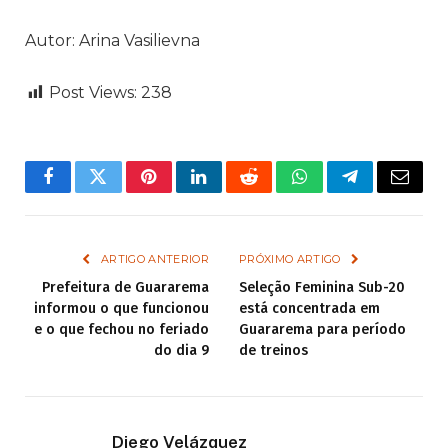
Autor: Arina Vasilievna
Post Views:
238
Facebook
Twitter
Pinterest
LinkedIn
Reddit
WhatsApp
Telegram
Email
ARTIGO ANTERIOR
PRÓXIMO ARTIGO
Prefeitura de Guararema
Seleção Feminina Sub-20
informou o que funcionou
está concentrada em
e o que fechou no feriado
Guararema para período
do dia 9
de treinos
Diego Velázquez