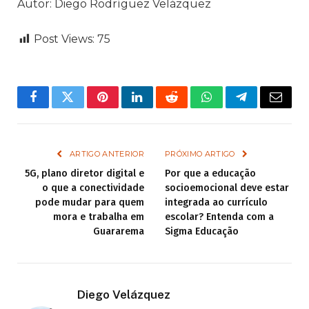
Autor: Diego Rodríguez Velázquez
Post Views:
75
Facebook
Twitter
Pinterest
LinkedIn
Reddit
WhatsApp
Telegram
Email
ARTIGO ANTERIOR
PRÓXIMO ARTIGO
5G, plano diretor digital e
Por que a educação
o que a conectividade
socioemocional deve estar
pode mudar para quem
integrada ao currículo
mora e trabalha em
escolar? Entenda com a
Guararema
Sigma Educação
Diego Velázquez