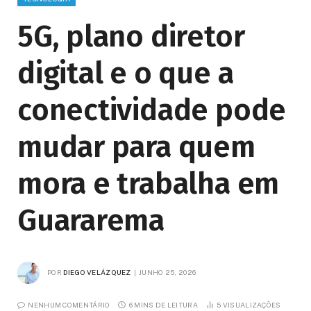
5G, plano diretor
digital e o que a
conectividade pode
mudar para quem
mora e trabalha em
Guararema
POR
DIEGO VELÁZQUEZ
JUNHO 25, 2026
NENHUM COMENTÁRIO
6 MINS DE LEITURA
5
VISUALIZAÇÕES