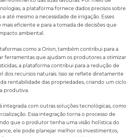
senvolvimento das suas lavouras. Por meio de
cnologias, a plataforma fornece dados precisos sobre
s e até mesmo a necessidade de irrigação. Esses
mais eficiente e para a tomada de decisões que
mpacto ambiental.
ataformas como a Orion, também contribui para a
nar ferramentas que ajudam os produtores a otimizar
sticidas, a plataforma contribui para a redução de
l dos recursos naturais. Isso se reflete diretamente
a rentabilidade das propriedades, criando um ciclo
a produtiva.
á integrada com outras soluções tecnológicas, como
cialização. Essa integração torna o processo de
indo que o produtor tenha uma visão holística do
ance, ele pode planejar melhor os investimentos,