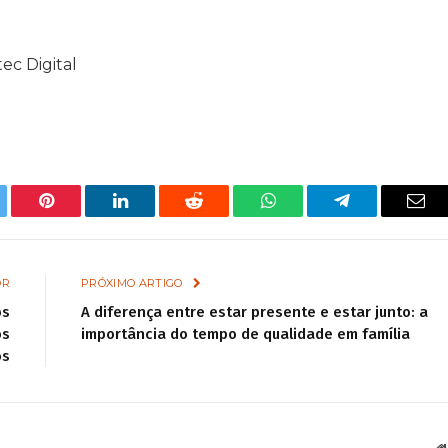
ec Digital
tter
Pinterest
LinkedIn
Reddit
WhatsApp
Telegram
Ema
OR
PRÓXIMO ARTIGO
os
A diferença entre estar presente e estar junto: a
os
importância do tempo de qualidade em família
os