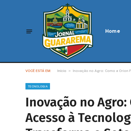
Home
»
VOCÊ ESTÁ EM:
Início
Inovação no Agro: Como a Orion F
TECNOLOGIA
Inovação no Agro: 
Acesso à Tecnolog