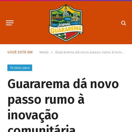
»
VOCÊ ESTÁ EM:
Início
Guararema dá novo passo rumo à inovação comunitária
TECNOLOGIA
Guararema dá novo
passo rumo à
inovação
comunitária