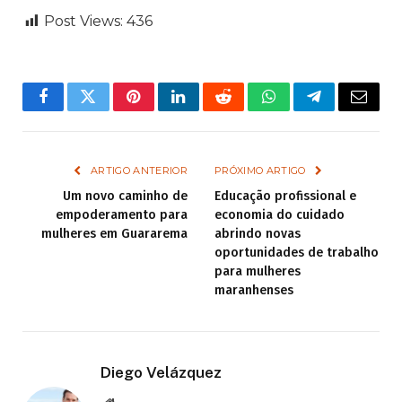
Post Views:
436
Facebook
Twitter
Pinterest
LinkedIn
Reddit
WhatsApp
Telegram
Email
ARTIGO ANTERIOR
PRÓXIMO ARTIGO
Um novo caminho de
Educação profissional e
empoderamento para
economia do cuidado
mulheres em Guararema
abrindo novas
oportunidades de trabalho
para mulheres
maranhenses
Diego Velázquez
Website