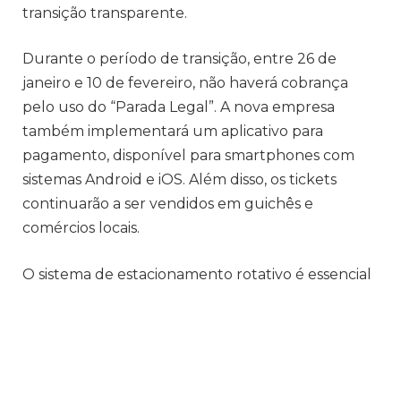
transição transparente.
Durante o período de transição, entre 26 de
janeiro e 10 de fevereiro, não haverá cobrança
pelo uso do “Parada Legal”. A nova empresa
também implementará um aplicativo para
pagamento, disponível para smartphones com
sistemas Android e iOS. Além disso, os tickets
continuarão a ser vendidos em guichês e
comércios locais.
O sistema de estacionamento rotativo é essencial
para facilitar o estacionamento na área central da
cidade, promovendo a democratização das vagas
e incentivando o uso de transporte coletivo, o
que contribui para a redução do impacto
ambiental.