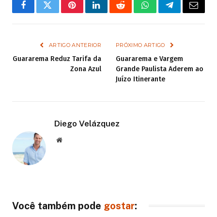
Facebook
Twitter
Pinterest
LinkedIn
Reddit
WhatsApp
Telegram
Email
ARTIGO ANTERIOR
PRÓXIMO ARTIGO
Guararema Reduz Tarifa da
Guararema e Vargem
Zona Azul
Grande Paulista Aderem ao
Juízo Itinerante
Diego Velázquez
Website
Você também pode
gostar
: