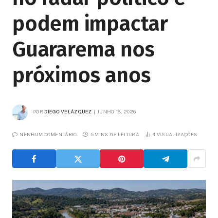
podem impactar
Guararema nos
próximos anos
POR
DIEGO VELÁZQUEZ
JUNHO 18, 2026
NENHUM COMENTÁRIO
5 MINS DE LEITURA
4
VISUALIZAÇÕES