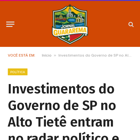
»
VOCÊ ESTÁ EM:
Início
Investimentos do Governo de SP no Alto Tietê entram no radar político e podem impactar Guararema nos próximos anos
POLÍTICA
Investimentos do
Governo de SP no
Alto Tietê entram
no radar político e