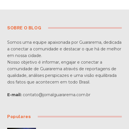
Guararema amplia
City Tour gratuito
para moradores e
reforça turismo
local; saiba como
participar
POR
DIEGO VELÁZQUEZ
JUNHO 18, 2026
NENHUM COMENTÁRIO
5 MINS DE LEITURA
5
VISUALIZAÇÕES