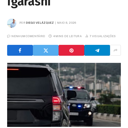
Igarashi
POR
DIEGO VELÁZQUEZ
MAIO 8, 2026
NENHUM COMENTÁRIO
4 MINS DE LEITURA
7
VISUALIZAÇÕES