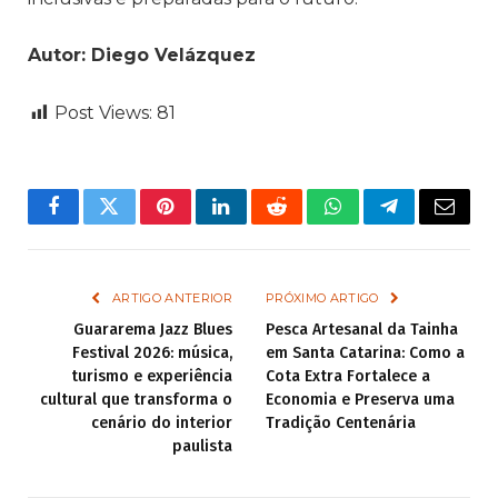
Autor: Diego Velázquez
Post Views:
81
Facebook
Twitter
Pinterest
LinkedIn
Reddit
WhatsApp
Telegram
Email
ARTIGO ANTERIOR
PRÓXIMO ARTIGO
Guararema Jazz Blues
Pesca Artesanal da Tainha
Festival 2026: música,
em Santa Catarina: Como a
turismo e experiência
Cota Extra Fortalece a
cultural que transforma o
Economia e Preserva uma
cenário do interior
Tradição Centenária
paulista