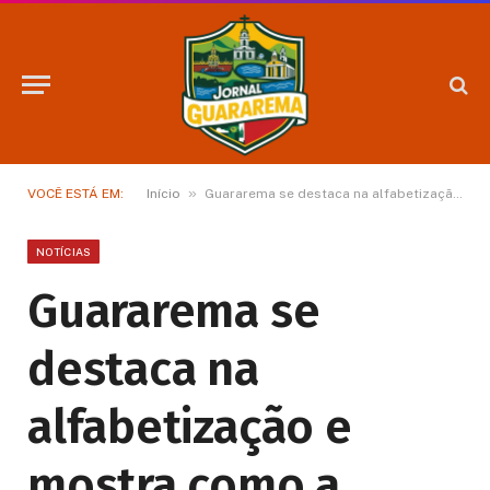
»
VOCÊ ESTÁ EM:
Início
Guararema se destaca na alfabetização e mostra como a educação de base pode transformar o futuro das cidades
NOTÍCIAS
Guararema se
destaca na
alfabetização e
mostra como a