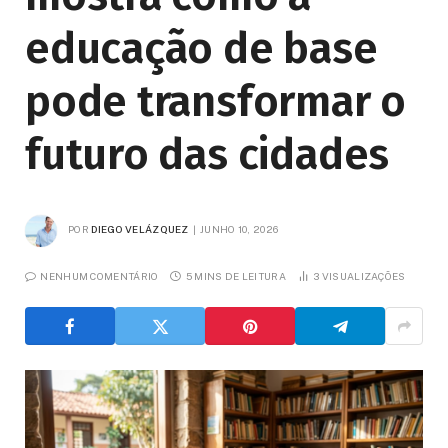
educação de base
pode transformar o
futuro das cidades
POR
DIEGO VELÁZQUEZ
JUNHO 10, 2026
NENHUM COMENTÁRIO
5 MINS DE LEITURA
3
VISUALIZAÇÕES