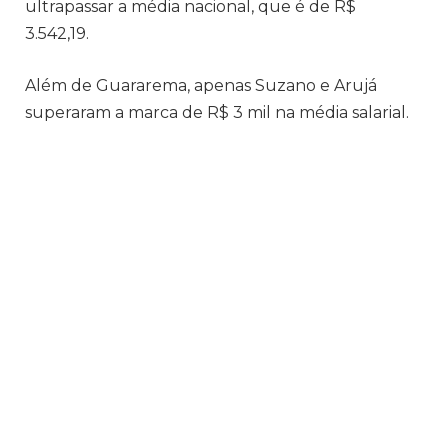
ultrapassar a média nacional, que é de R$
3.542,19.
Além de Guararema, apenas Suzano e Arujá
superaram a marca de R$ 3 mil na média salarial.
Suzano registrou uma média de R$ 3.420,89,
enquanto Arujá alcançou R$ 3.300,38. Essas
cidades se destacam no cenário regional por suas
médias salariais relativamente altas.
O ranking das médias salariais na região em 2022
é liderado por Guararema, seguida por Suzano e
Arujá. Mogi das Cruzes, com R$ 2.987,02, e Santa
Isabel, com R$ 2.959,98, completam os cinco
primeiros lugares. Ferraz de Vasconcelos,
Itaquaquecetuba, Biritiba Mirim, Poá e Salesópolis
seguem na lista.