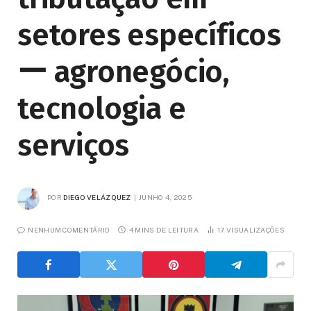
setores específicos
ー agronegócio,
tecnologia e
serviços
POR
DIEGO VELÁZQUEZ
JUNHO 4, 2025
NENHUM COMENTÁRIO
4 MINS DE LEITURA
17
VISUALIZAÇÕES