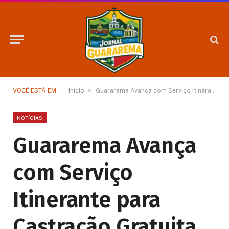
»
VOCÊ ESTÁ EM:
Início
Guararema Avança com Serviço Itinerante para Castração Gratuita de Cães e Gatos
NOTÍCIAS
Guararema Avança
com Serviço
Itinerante para
Castração Gratuita