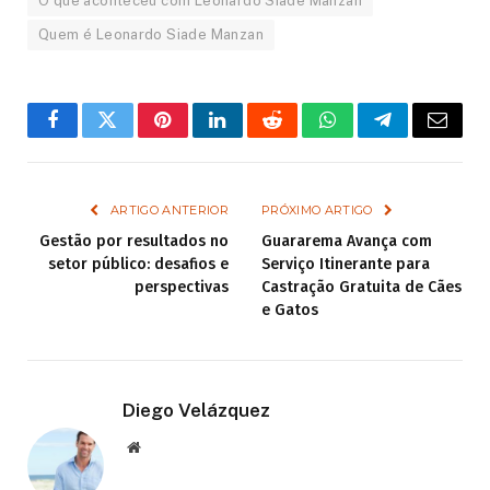
O que aconteceu com Leonardo Siade Manzan
Quem é Leonardo Siade Manzan
Facebook
Twitter
Pinterest
LinkedIn
Reddit
WhatsApp
Telegram
Email
ARTIGO ANTERIOR
PRÓXIMO ARTIGO
Gestão por resultados no
Guararema Avança com
setor público: desafios e
Serviço Itinerante para
perspectivas
Castração Gratuita de Cães
e Gatos
Diego Velázquez
Website