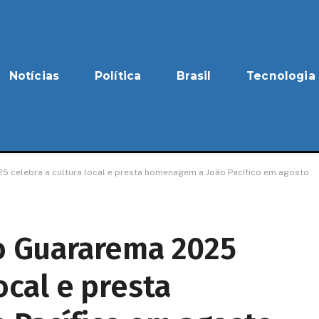
Notícias
Política
Brasil
Tecnologia
25 celebra a cultura local e presta homenagem a João Pacífico em agosto
no Guararema 2025
ocal e presta