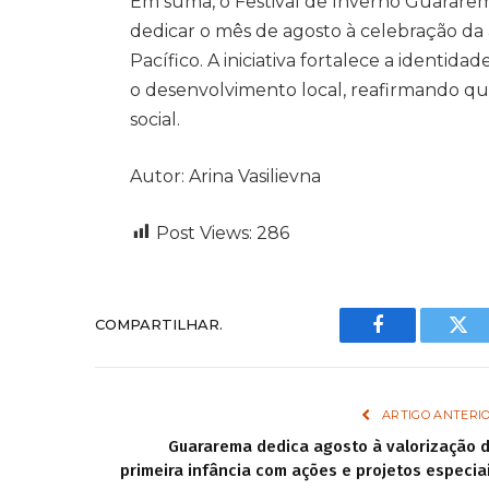
Em suma, o Festival de Inverno Guarare
dedicar o mês de agosto à celebração d
Pacífico. A iniciativa fortalece a identida
o desenvolvimento local, reafirmando que
social.
Autor: Arina Vasilievna
Post Views:
286
COMPARTILHAR.
Facebook
Twi
ARTIGO ANTERI
Guararema dedica agosto à valorização 
primeira infância com ações e projetos especia