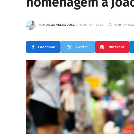
homenagem a João
POR
DIEGO VELÁZQUEZ
AGOSTO 4, 2025
NENHUM CO
Facebook
Twitter
Pinterest