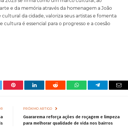
ma 2025 se firma como um marco cultural, ao
a arte e da memória através da homenagem a João
de cultural da cidade, valoriza seus artistas e fomenta
 cultura é essencial para o progresso e a coesão
tter
Pinterest
LinkedIn
Reddit
WhatsApp
Telegram
Ema
OR
PRÓXIMO ARTIGO
da
Guararema reforça ações de roçagem e limpeza
is
para melhorar qualidade de vida nos bairros