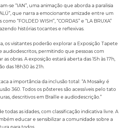
acam-se “IAN”, uma animação que aborda a paralisia
 “BALÚ”, que narra a emocionante amizade entre um
es como “FOLDED WISH”, “CORDAS” e “LA BRUXA”
ndo histórias tocantes e reflexivas.
 os visitantes poderão explorar a Exposição Tapete
 e audiodescritos, permitindo que pessoas com
 as obras. A exposição estará aberta das 15h às 17h,
ão das 18h30 às 21h.
staca a importância da inclusão total: “A Mosaiky é
ão 360. Todos os pôsteres são acessíveis pelo tato
ras, descritivos em Braille e audiodescrição.”
 todas as idades, com classificação indicativa livre. A
 também educar e sensibilizar a comunidade sobre a
tura para todos.