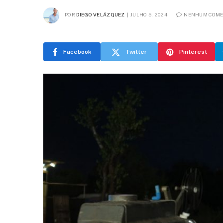
POR
DIEGO VELÁZQUEZ
JULHO 5, 2024
NENHUM COME
Facebook
Twitter
Pinterest