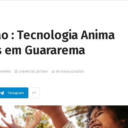
ão : Tecnologia Anima
as em Guararema
NTÁRIO
2 MINS DE LEITURA
35
VISUALIZAÇÕES
Telegram