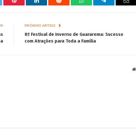
tter
Pinterest
LinkedIn
Reddit
WhatsApp
Telegram
Ema
OR
PRÓXIMO ARTIGO
as
8º Festival de Inverno de Guararema: Sucesso
ma
com Atrações para Toda a Família