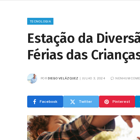
TECNOLOGIA
Estação da Divers
Férias das Crianç
POR
DIEGO VELÁZQUEZ
JULHO 3, 2024
NENHUM COME
Facebook
Twitter
Pinterest