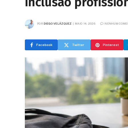
inclusão profissio
POR
DIEGO VELÁZQUEZ
MAIO 14, 2026
NENHUM COME
Facebook
Twitter
Pinterest