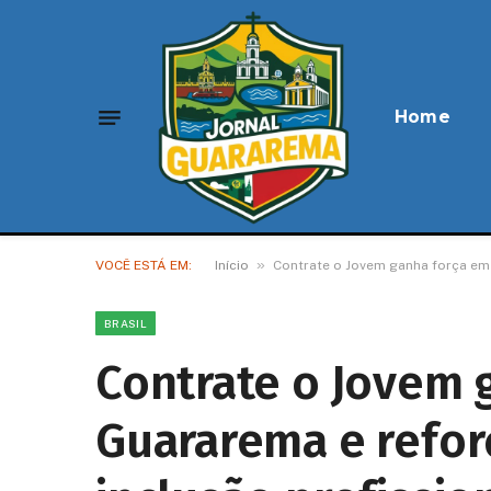
Home
»
VOCÊ ESTÁ EM:
Início
Contrate o Jovem ganha força em 
BRASIL
Contrate o Jovem 
Guararema e refor