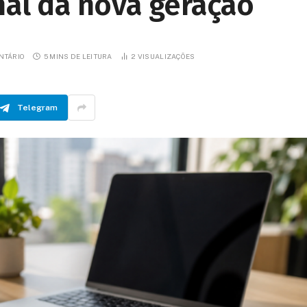
nal da nova geração
NTÁRIO
5 MINS DE LEITURA
2
VISUALIZAÇÕES
Telegram