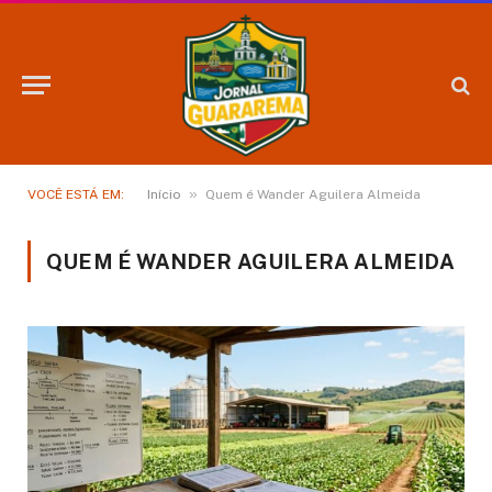
»
VOCÊ ESTÁ EM:
Início
Quem é Wander Aguilera Almeida
QUEM É WANDER AGUILERA ALMEIDA