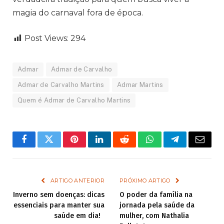
magia do carnaval fora de época.
Post Views:
294
Admar
Admar de Carvalho
Admar de Carvalho Martins
Admar Martins
Quem é Admar de Carvalho Martins
Facebook
Twitter
Pinterest
LinkedIn
Reddit
WhatsApp
Telegram
Email
ARTIGO ANTERIOR
PRÓXIMO ARTIGO
Inverno sem doenças: dicas
O poder da família na
essenciais para manter sua
jornada pela saúde da
saúde em dia!
mulher, com Nathalia