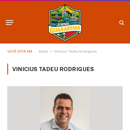
»
VOCÊ ESTÁ EM:
Início
Vinicius Tadeu Rodrigues
VINICIUS TADEU RODRIGUES