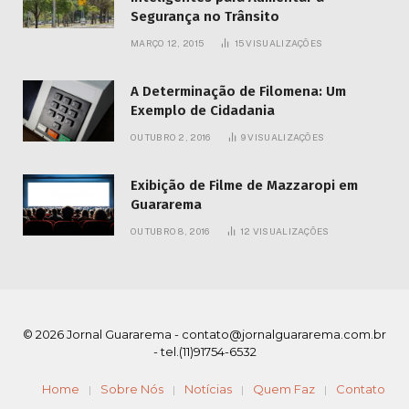
Segurança no Trânsito
MARÇO 12, 2015
15
VISUALIZAÇÕES
A Determinação de Filomena: Um
Exemplo de Cidadania
OUTUBRO 2, 2016
9
VISUALIZAÇÕES
Exibição de Filme de Mazzaropi em
Guararema
OUTUBRO 8, 2016
12
VISUALIZAÇÕES
© 2026 Jornal Guararema -
contato@jornalguararema.com.br
- tel.(11)91754-6532
Home
Sobre Nós
Notícias
Quem Faz
Contato