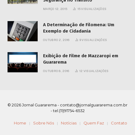
Segurança no Trânsito
MARÇO 12, 2015
15
VISUALIZAÇÕES
A Determinação de Filomena: Um
Exemplo de Cidadania
OUTUBRO 2, 2016
9
VISUALIZAÇÕES
Exibição de Filme de Mazzaropi em
Guararema
OUTUBRO 8, 2016
12
VISUALIZAÇÕES
© 2026 Jornal Guararema -
contato@jornalguararema.com.br
- tel.(11)91754-6532
Home
Sobre Nós
Notícias
Quem Faz
Contato