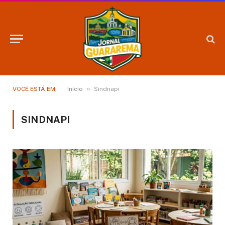
»
VOCÊ ESTÁ EM:
Início
Sindnapi
SINDNAPI