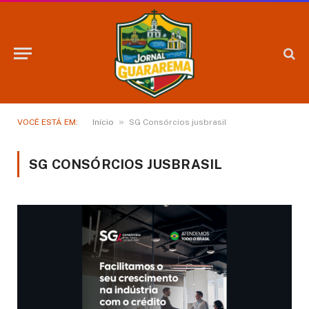
»
VOCÊ ESTÁ EM:
Início
SG Consórcios jusbrasil
SG CONSÓRCIOS JUSBRASIL