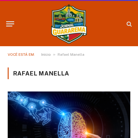
»
VOCÊ ESTÁ EM:
Início
Rafael Manella
RAFAEL MANELLA