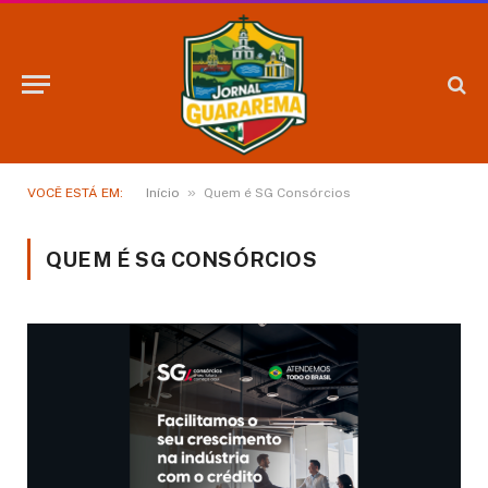
»
VOCÊ ESTÁ EM:
Início
Quem é SG Consórcios
QUEM É SG CONSÓRCIOS