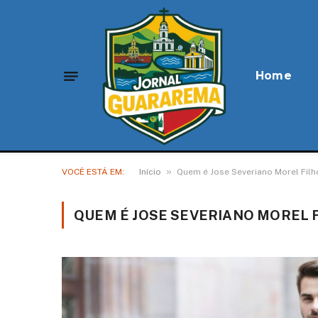
Home
»
VOCÊ ESTÁ EM:
Início
Quem é Jose Severiano Morel Filh
QUEM É JOSE SEVERIANO MOREL 