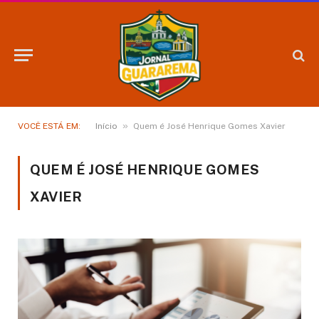
»
VOCÊ ESTÁ EM:
Início
Quem é José Henrique Gomes Xavier
QUEM É JOSÉ HENRIQUE GOMES
XAVIER