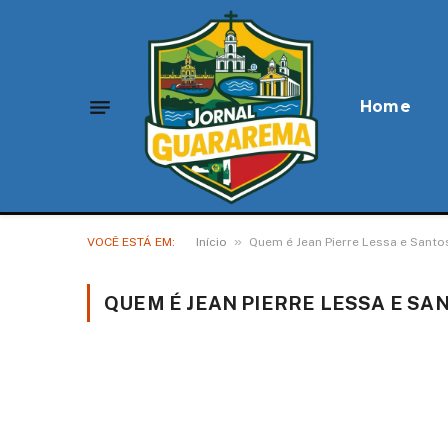
Home
»
VOCÊ ESTÁ EM:
Início
Quem é Jean Pierre Lessa e Santos
QUEM É JEAN PIERRE LESSA E SA