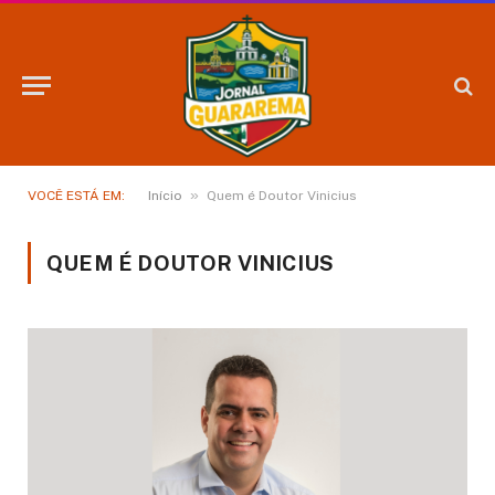
»
VOCÊ ESTÁ EM:
Início
Quem é Doutor Vinicius
QUEM É DOUTOR VINICIUS