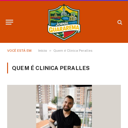
»
VOCÊ ESTÁ EM:
Início
Quem é Clinica Peralles
QUEM É CLINICA PERALLES